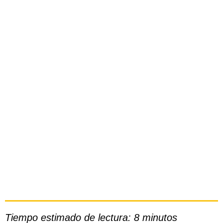
Motos VOGE Off-
Road: Tecnología y
Versatilidad para
Aventuras sin
Límites
Tiempo estimado de lectura: 8 minutos